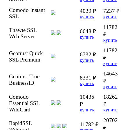
Comodo Instant
4039 ₽
7237 ₽
SSL
купить
купить
11782
Thawte SSL
6648 ₽
₽
Web Server
купить
купить
11782
Geotrust Quick
6732 ₽
₽
SSL Premium
купить
купить
14643
Geotrust True
8331 ₽
₽
BusinessID
купить
купить
Comodo
10435
18262
Essential SSL
₽
₽
WildCard
купить
купить
20702
RapidSSL
11782 ₽
₽
Wildcard