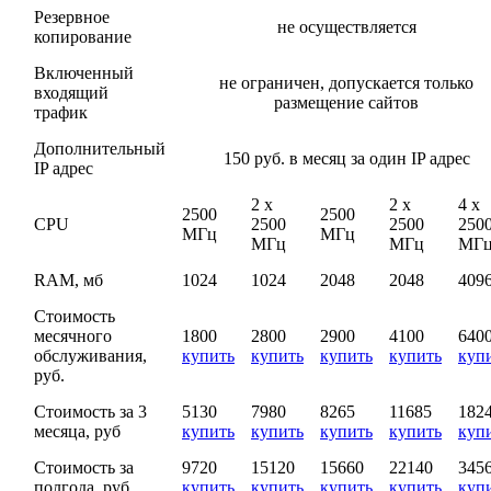
Резервное
не осуществляется
копирование
Включенный
не ограничен, допускается только
входящий
размещение сайтов
трафик
Дополнительный
150 руб. в месяц за один IP адрес
IP адрес
2 х
2 х
4 х
2500
2500
CPU
2500
2500
250
МГц
МГц
МГц
МГц
МГ
RAM, мб
1024
1024
2048
2048
409
Стоимость
месячного
1800
2800
2900
4100
640
обслуживания,
купить
купить
купить
купить
куп
руб.
Стоимость за 3
5130
7980
8265
11685
182
месяца, руб
купить
купить
купить
купить
куп
Стоимость за
9720
15120
15660
22140
345
полгода, руб
купить
купить
купить
купить
куп