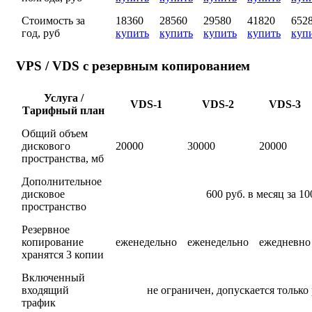
Стоимость за
18360
28560
29580
41820
652
год, руб
купить
купить
купить
купить
куп
VPS / VDS с резервным копированием
Услуга /
VDS-1
VDS-2
VDS-3
Тарифный план
Общий объем
дискового
20000
30000
20000
пространства, мб
Дополнительное
дисковое
600 руб. в месяц за 1
пространство
Резервное
копирование
еженедельно
еженедельно
ежедневно
хранятся 3 копии
Включенный
входящий
не ограничен, допускается только
трафик